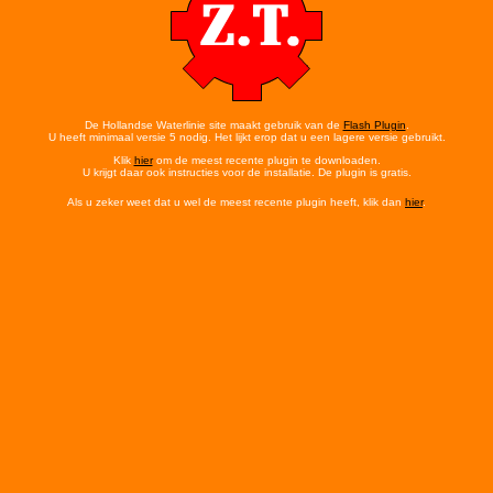
De Hollandse Waterlinie site maakt gebruik van de
Flash Plugin
.
U heeft minimaal versie 5 nodig. Het lijkt erop dat u een lagere versie gebruikt.
Klik
hier
om de meest recente plugin te downloaden.
U krijgt daar ook instructies voor de installatie. De plugin is gratis.
Als u zeker weet dat u wel de meest recente plugin heeft, klik dan
hier
.